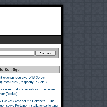
te Beiträge
it eigenen recursive DNS Server
) installieren (Raspberry Pi / etc.)
cker mit Pi-Hole aufsetzen mit eigenen
ver (Docker)
y Docker Container mit Heimnetz IP ins
gen sowie Portainer Installationsanleitung