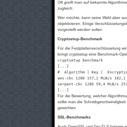
Oft greift man auf bekannte Algorithme
zugleich.
Wer möchte, kann seine Wahl aber au
objektivieren. Einige Verschlüsselungs
vorgestellt werden sollen.
Cryptsetup-Benchmark
Für die Festplattenverschlüsselung wird
bringt cryptsetup eine Benchmark-Opti
cryptsetup benchmark
[...]
# Algorithm | Key | Encrypti
aes-cbc 128b 157,2 MiB/s 182,1
serpent-cbc 128b 59,4 MiB/s 25
[...]
Für die Bewertung, welcher Algorithmus
sollte man die Schreibgeschwindigkeit
gewichten.
SSL-Benchmarks
Auch OpenSSL und GnuTLS bringen ein