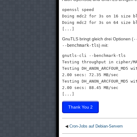
openssl speed
Doing mdc2 for 3s on 16 size b
Doing mdc2 for 3s on 64 size b
[...]
GnuTLS bringt gleich drei Optionen (
-
--benchmark-tls
) mit:
gnutls-cli --benchmark-tls
Testing throughput in cipher/M
Testing DH_ANON_ARCFOUR_MD5 wi
2.00 secs: 72.35 MB/sec
Testing DH_ANON_ARCFOUR_MD5 wi
2.00 secs: 88.45 MB/sec
[...]
◀
Cron-Jobs auf Debian-Servern