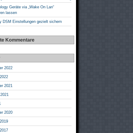
ology Geräte via „Wake On Lan“
ren lassen
 DSM Einstellungen gezielt sichern
te Kommentare
v
r 2022
 2022
r 2021
 2021
1
r 2020
 2019
 2017