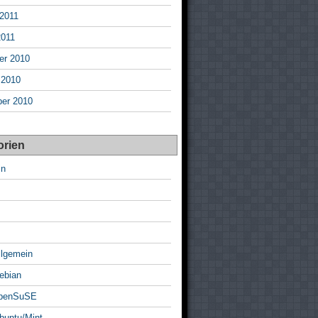
 2011
2011
r 2010
 2010
er 2010
orien
in
llgemein
ebian
openSuSE
buntu/Mint