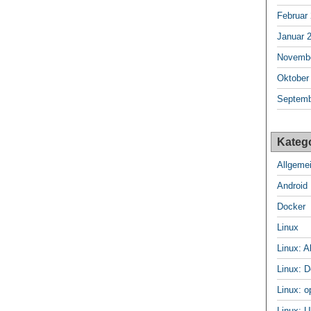
Februar
Januar 
Novembe
Oktober
Septemb
Kateg
Allgeme
Android
Docker
Linux
Linux: A
Linux: D
Linux: 
Linux: U