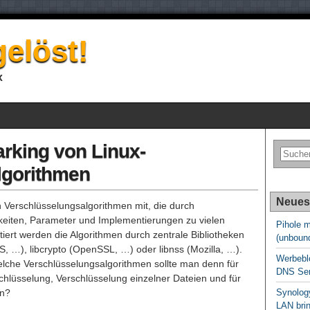
elöst!
x
rking von Linux-
lgorithmen
Neues
n Verschlüsselungsalgorithmen mit, die durch
keiten, Parameter und Implementierungen zu vielen
Pihole m
iert werden die Algorithmen durch zentrale Bibliotheken
(unbound
S, …), libcrypto (OpenSSL, …) oder libnss (Mozilla, …).
Werbeblo
Welche Verschlüsselungsalgorithmen sollte man denn für
DNS Ser
chlüsselung, Verschlüsselung einzelner Dateien und für
en?
Synolog
LAN brin