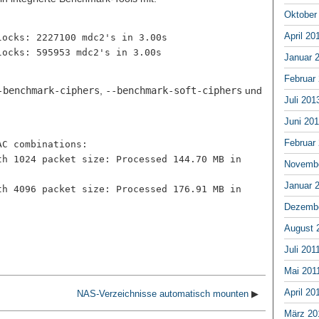
Oktober
April 20
locks: 2227100 mdc2's in 3.00s
locks: 595953 mdc2's in 3.00s
Januar 
Februar
-benchmark-ciphers
,
--benchmark-soft-ciphers
und
Juli 201
Juni 20
Februar
AC combinations:
th 1024 packet size: Processed 144.70 MB in
Novembe
Januar 
th 4096 packet size: Processed 176.91 MB in
Dezembe
August 
Juli 201
Mai 201
April 20
NAS-Verzeichnisse automatisch mounten
▶
März 20