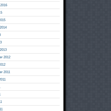
 2016
15
2015
 2014
3
13
 2013
r 2012
2012
r 2011
2011
1
1
11
11